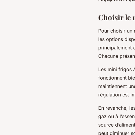
admin
•
4 février 2026
•
8 min de lecture
Choisir le 
Pour choisir un 
les options disp
principalement e
Chacune présent
Les mini frigos
fonctionnent bie
maintiennent une
régulation est i
En revanche, les
gaz ou à l’essen
source d’alimen
peut diminuer s