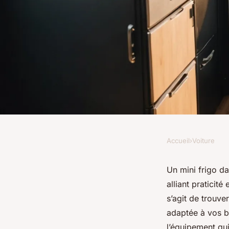
Accueil
›
Voiture
VOITURE
Mini frigo pour van 
Un mini frigo d
alliant praticité
la glacière auto
s’agit de trouve
adaptée à vos b
l’équipement qu