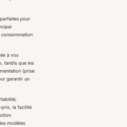
 parfaites pour
ncipal
ne consommation
tée à vos
o, tandis que les
mentation (prise
ur garantir un
abilité,
ix, la facilité
ction
 des modèles