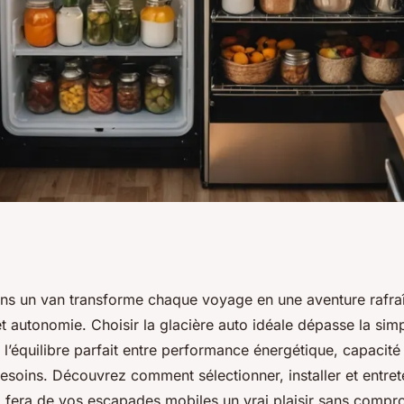
: le guide ultime de
ans un van transforme chaque voyage en une aventure rafraî
 et autonomie. Choisir la glacière auto idéale dépasse la simple
r l’équilibre parfait entre performance énergétique, capacité
esoins. Découvrez comment sélectionner, installer et entret
i fera de vos escapades mobiles un vrai plaisir sans compr