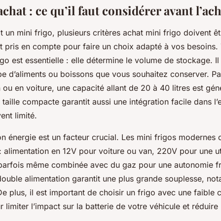
achat : ce qu’il faut considérer avant l’ac
t un mini frigo, plusieurs critères achat mini frigo doivent êt
 pris en compte pour faire un choix adapté à vos besoins. 
igo est essentielle : elle détermine le volume de stockage. Il 
type d’aliments ou boissons que vous souhaitez conserver. P
ou en voiture, une capacité allant de 20 à 40 litres est gé
e taille compacte garantit aussi une intégration facile dans l
ent limité.
 énergie est un facteur crucial. Les mini frigos modernes o
: alimentation en 12V pour voiture ou van, 220V pour une uti
 parfois même combinée avec du gaz pour une autonomie fr
double alimentation garantit une plus grande souplesse, no
e plus, il est important de choisir un frigo avec une faibl
 limiter l’impact sur la batterie de votre véhicule et réduir