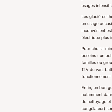
usages intensifs
Les glacières th
un usage occasio
inconvénient es
électrique plus 
Pour choisir min
besoins : un pet
familles ou gro
12V du van, batt
fonctionnement 
Enfin, un bon gu
notamment dans u
de nettoyage et
congélateur) so