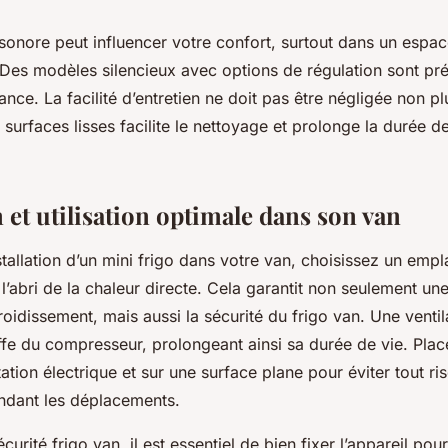
 sonore peut influencer votre confort, surtout dans un espace
es modèles silencieux avec options de régulation sont pré
sance. La facilité d’entretien ne doit pas être négligée non p
surfaces lisses facilite le nettoyage et prolonge la durée d
n et utilisation optimale dans son van
nstallation d’un mini frigo dans votre van, choisissez un emp
à l’abri de la chaleur directe. Cela garantit non seulement un
froidissement, mais aussi la sécurité du frigo van. Une venti
ffe du compresseur, prolongeant ainsi sa durée de vie. Pla
tation électrique et sur une surface plane pour éviter tout ri
ndant les déplacements.
urité frigo van, il est essentiel de bien fixer l’appareil pou