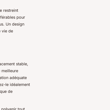
 restreint
férables pour
lus. Un design
e vie de
lacement stable,
e meilleure
lation adéquate
cez-le idéalement
sque de
r prévenir tout