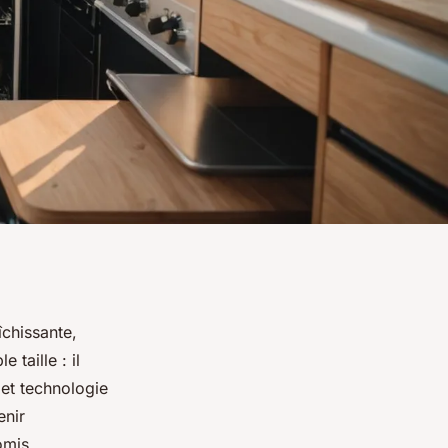
chissante,
 taille : il
 et technologie
enir
omis.