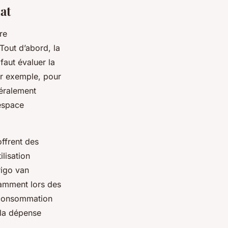
hat
re
Tout d’abord, la
faut évaluer la
ar exemple, pour
néralement
’espace
ffrent des
lisation
igo van
tamment lors des
e consommation
e la dépense