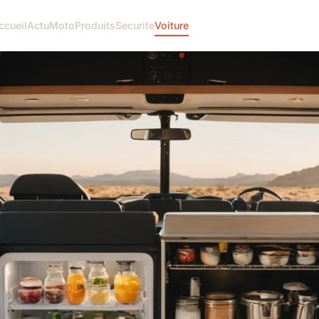
ccueil
Actu
Moto
Produits
Securite
Voiture