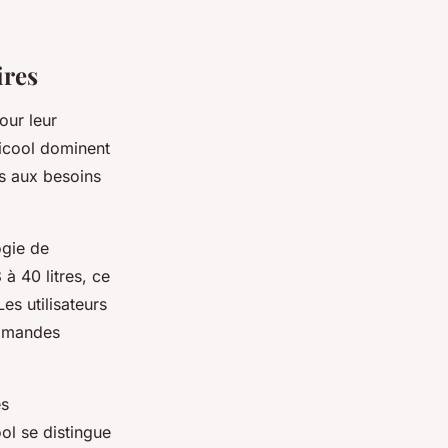
ires
our leur
picool dominent
s aux besoins
ogie de
à 40 litres, ce
es utilisateurs
commandes
es
ol se distingue