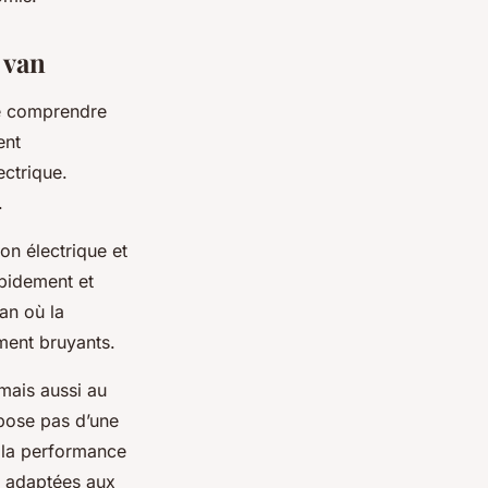
 van
 de comprendre
ent
ectrique.
.
on électrique et
apidement et
an où la
ement bruyants.
 mais aussi au
spose pas d’une
 la performance
s adaptées aux