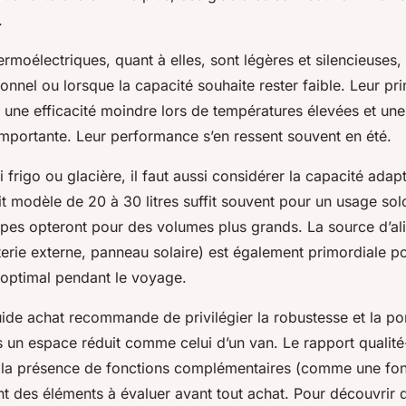
.
ermoélectriques, quant à elles, sont légères et silencieuses,
nnel ou lorsque la capacité souhaite rester faible. Leur pri
t une efficacité moindre lors de températures élevées et u
importante. Leur performance s’en ressent souvent en été.
i frigo ou glacière, il faut aussi considérer la capacité adap
it modèle de 20 à 30 litres suffit souvent pour un usage sol
upes opteront pour des volumes plus grands. La source d’ali
erie externe, panneau solaire) est également primordiale po
optimal pendant le voyage.
ide achat recommande de privilégier la robustesse et la port
n espace réduit comme celui d’un van. Le rapport qualité-pr
 la présence de fonctions complémentaires (comme une fon
nt des éléments à évaluer avant tout achat. Pour découvrir