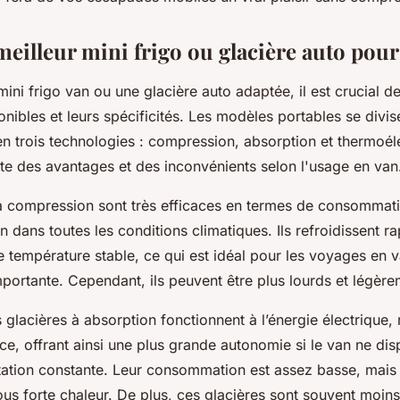
meilleur mini frigo ou glacière auto pour
mini frigo van ou une glacière auto adaptée, il est crucial
onibles et leurs spécificités. Les modèles portables se divis
n trois technologies : compression, absorption et thermoél
e des avantages et des inconvénients selon l'usage en van
 à compression sont très efficaces en termes de consommati
n dans toutes les conditions climatiques. Ils refroidissent r
 température stable, ce qui est idéal pour les voyages en v
mportante. Cependant, ils peuvent être plus lourds et légèr
 glacières à absorption fonctionnent à l’énergie électrique,
ce, offrant ainsi une plus grande autonomie si le van ne di
tation constante. Leur consommation est assez basse, mais
ous forte chaleur. De plus, ces glacières sont souvent moin