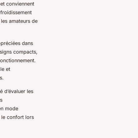
 et conviennent
efroidissement
 les amateurs de
ppréciées dans
esigns compacts,
 fonctionnement.
le et
s.
é d’évaluer les
ns
 en mode
le confort lors