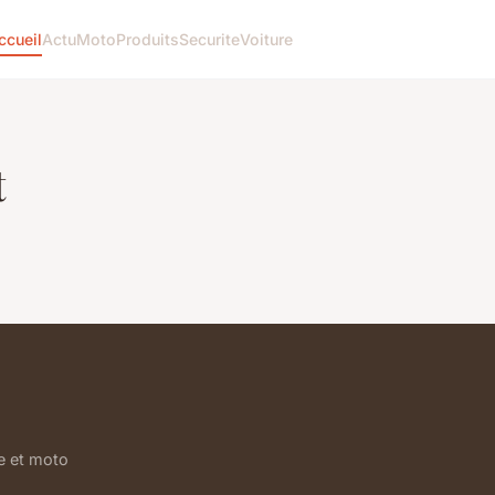
ccueil
Actu
Moto
Produits
Securite
Voiture
t
le et moto